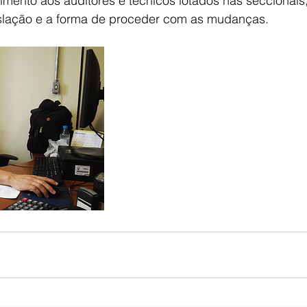
imento aos auditores e técnicos lotados nas seccionais
islação e a forma de proceder com as mudanças.