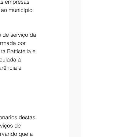
as empresas 
 ao município.
 de serviço da 
ormada por 
a Battistella e 
nculada à 
arência e 
onários destas 
viços de 
rvando que a 