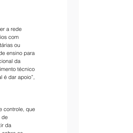
er a rede 
nios com 
árias ou 
de ensino para 
ional da 
mento técnico 
 é dar apoio”, 
 controle, que 
 de 
ir da 