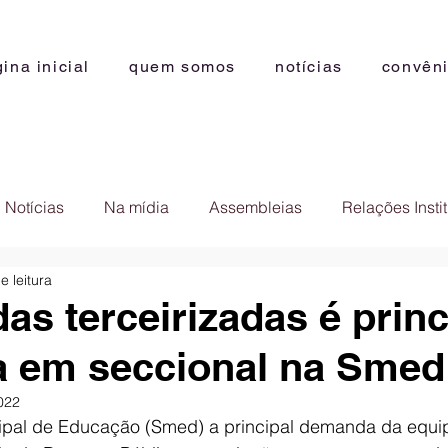
ina inicial
quem somos
notícias
convên
Notícias
Na mídia
Assembleias
Relações Insti
e leitura
das terceirizadas é princ
 em seccional na Smed
2022
ipal de Educação (Smed) a principal demanda da equi