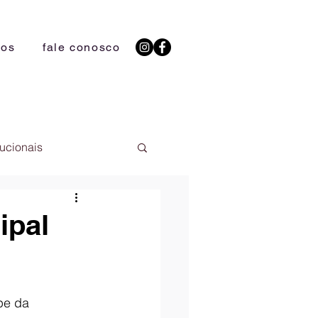
ios
fale conosco
tucionais
ipal
pe da 