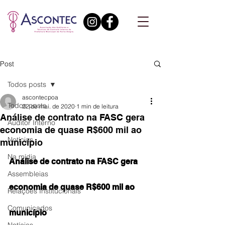
Post
Todos posts
ascontecpoa
Todos posts
22 de mai. de 2020
1 min de leitura
Análise de contrato na FASC gera
Auditor Interno
economia de quase R$600 mil ao
Notícias
município
Na mídia
Análise de contrato na FASC gera 
Assembleias
economia de quase R$600 mil ao 
Relações Institucionais
Comunicados
município 