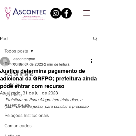
Post
Todos posts
ascontecpoa
Todos posts
30 de jul. de 2023
2 min de leitura
Justiça determina pagamento de
Auditor Interno
adicional da GRFPO; prefeitura ainda
Notícias
pode entrar com recurso
Atualizado:
31 de jul. de 2023
Na mídia
Prefeitura de Porto Alegre tem trinta dias, a 
Assembleias
partir de 25 de junho, para concluir o processo
Relações Institucionais
Comunicados