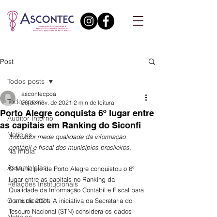
Post
Todos posts
ascontecpoa
Todos posts
26 de nov. de 2021
2 min de leitura
Porto Alegre conquista 6º lugar entre
Auditor Interno
as capitais em Ranking do Siconfi
Notícias
Indicador mede qualidade da informação 
contábil e fiscal dos municípios brasileiros.
Na mídia
Assembleias
O Município de Porto Alegre conquistou o 6º 
lugar entre as capitais no Ranking da 
Relações Institucionais
Qualidade da Informação Contábil e Fiscal para 
Comunicados
o ano de 2021. A iniciativa da Secretaria do 
Tesouro Nacional (STN) considera os dados 