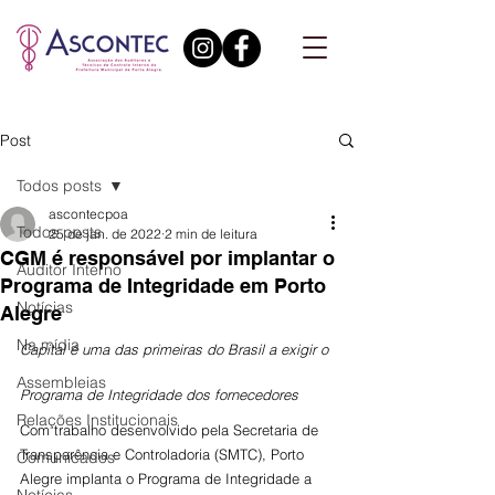
Post
Todos posts
ascontecpoa
Todos posts
25 de jan. de 2022
2 min de leitura
CGM é responsável por implantar o
Auditor Interno
Programa de Integridade em Porto
Notícias
Alegre
Na mídia
Capital é uma das primeiras do Brasil a exigir o 
Assembleias
Programa de Integridade dos fornecedores
Relações Institucionais
Com trabalho desenvolvido pela Secretaria de 
Transparência e Controladoria (SMTC), Porto 
Comunicados
Alegre implanta o Programa de Integridade a 