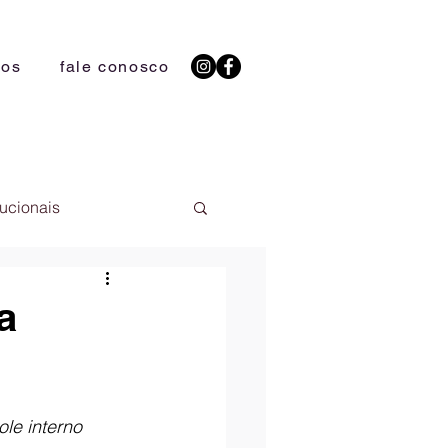
ios
fale conosco
tucionais
a
le interno 