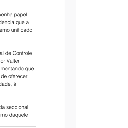
penha papel 
idencia que a 
erno unificado 
l de Controle 
r Valter 
gumentando que 
 de oferecer 
dade, à 
da seccional 
erno daquele 