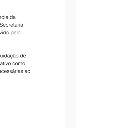
role da 
Secretaria 
vido pelo 
quidação de 
ativo como 
necessárias ao 