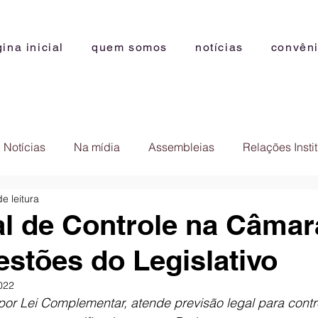
ina inicial
quem somos
notícias
convên
Notícias
Na mídia
Assembleias
Relações Insti
e leitura
l de Controle na Câmar
gestões do Legislativo
2022
por Lei Complementar, atende previsão legal para contro