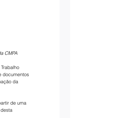
 da CMPA
 Trabalho 
de documentos 
mação da 
artir de uma 
desta 