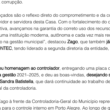
 corrupção. 
nçados são o reflexo direto do comprometimento e da 
idor e servidora desta Casa. Com o fortalecimento do co
tiva, avançamos na garantia do correto uso dos recurso
uma instituição moderna, autônoma e cada vez mais re
co na gestão municipal”, destacou 
Zago
, que também 
j
ONTEC
, tendo liderado a segunda diretoria da entidade,
u homenagem ao controlador
, entregando uma placa 
 gestão 
2021–2025, e deu as boas-vindas, 
desejando 
Sandra Batistella
, que dará continuidade ao trabalho de
al da controladoria.
Zago à frente da Controladoria-Geral do Município repr
 para o controle interno em Porto Alegre. Ao longo de 