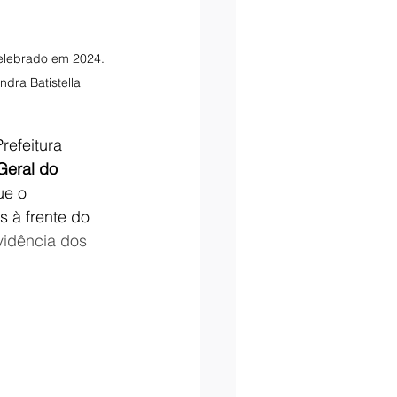
lebrado em 2024. 
dra Batistella
refeitura 
Geral do 
ue o 
 à frente do 
idência dos 