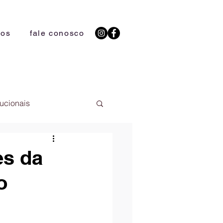
ios
fale conosco
tucionais
s da
o