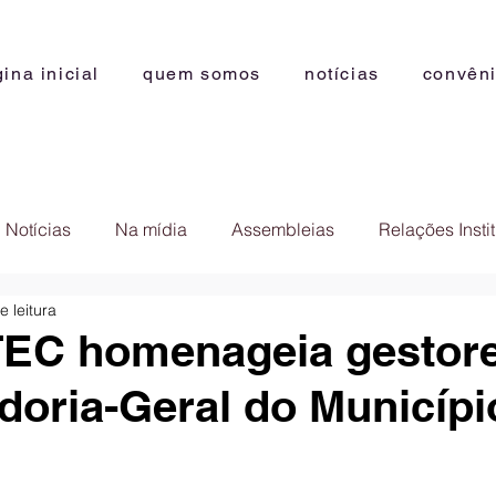
ina inicial
quem somos
notícias
convên
Notícias
Na mídia
Assembleias
Relações Insti
e leitura
C homenageia gestore
doria-Geral do Municípi