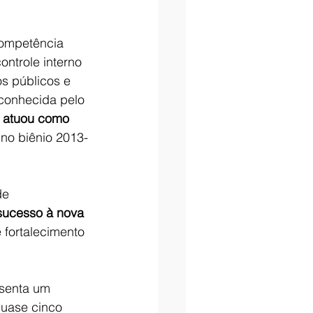
competência 
ntrole interno 
s públicos e 
conhecida pelo 
á atuou como 
 no biênio 2013-
de 
sucesso à nova 
 fortalecimento 
esenta um 
quase cinco 