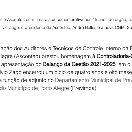
la Ascontec com uma placa comemorativa aos 15 anos do órgão, ce
ílvio Zago, o presidente da Ascontec, André Bellio, e a nova CGM, San
iação dos Auditores e Técnicos de Controle Interno da P
Alegre (Ascontec) prestou homenagem à 
Controladoria-
a apresentação do 
Balanço da Gestão 2021-2025
, em q
lvio Zago encerrou um ciclo de quatro anos e oito meses
a função de adjunto no 
Departamento Municipal de Prev
do Município de Porto Alegr
e (Previmpa).