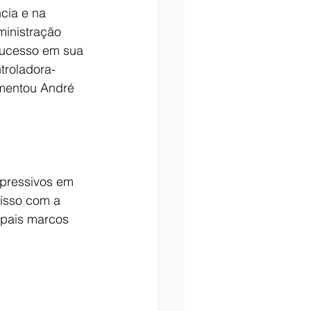
cia e na 
ministração 
sucesso em sua 
troladora-
omentou André 
xpressivos em 
misso com a 
cipais marcos 