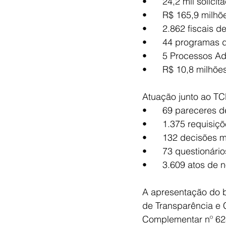
•	24,2 mil solic
•	R$ 165,9 milh
•	2.862 fiscais 
•	44 programas 
•	5 Processos A
•	R$ 10,8 milhõ
Atuação junto ao TC
•	69 pareceres 
•	1.375 requis
•	132 decisões 
•	73 questionár
•	3.609 atos de
A apresentação do b
de Transparência e 
Complementar nº 625